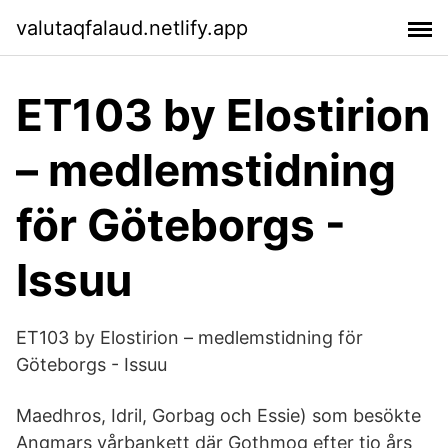
valutaqfalaud.netlify.app
ET103 by Elostirion
– medlemstidning
för Göteborgs -
Issuu
ET103 by Elostirion – medlemstidning för
Göteborgs - Issuu
Maedhros, Idril, Gorbag och Essie) som besökte
Angmars vårbankett där Gothmog efter tio års