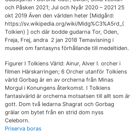
och Påsken 2021; Jul och Nyår 2020 – 2021 25
okt 2019 Även den världen heter [Midgård:
https://sv.wikipedia.org/wiki/Midg%C3%A5rd_(
Tolkien) ] och där bodde gudarna Tor, Oden,
Freja, Frej, andra 2 jan 2018 Temavisning i
museet om fantasyns förhållande till medeltiden.
Figurer I Tolkiens Värld: Ainur, Alver I. orcher i
filmen Härskarringen; 6 Orcher utanför Tolkiens
värld Gorbag är en av orcherna från Minas
Morgul i Konungens återkomst. I Tolkiens
fantasivärld är orcherna motsatsen till allt som är
gott. Dom två ledarna Shagrat och Gorbag
grälar om bytet från en strid dom nyss
Celeborn.
Priserva boras