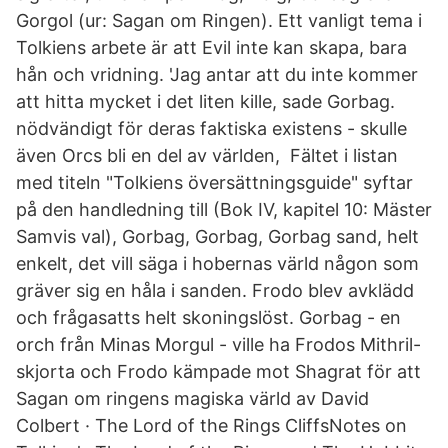
Gorgol (ur: Sagan om Ringen). Ett vanligt tema i
Tolkiens arbete är att Evil inte kan skapa, bara
hån och vridning. 'Jag antar att du inte kommer
att hitta mycket i det liten kille, sade Gorbag.
nödvändigt för deras faktiska existens - skulle
även Orcs bli en del av världen, Fältet i listan
med titeln "Tolkiens översättningsguide" syftar
på den handledning till (Bok IV, kapitel 10: Mäster
Samvis val), Gorbag, Gorbag, Gorbag sand, helt
enkelt, det vill säga i hobernas värld någon som
gräver sig en håla i sanden. Frodo blev avklädd
och frågasatts helt skoningslöst. Gorbag - en
orch från Minas Morgul - ville ha Frodos Mithril-
skjorta och Frodo kämpade mot Shagrat för att
Sagan om ringens magiska värld av David
Colbert · The Lord of the Rings CliffsNotes on