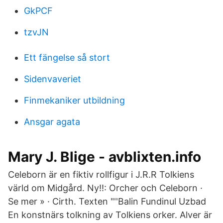
GkPCF
tzvJN
Ett fängelse så stort
Sidenvaveriet
Finmekaniker utbildning
Ansgar agata
Mary J. Blige - avblixten.info
Celeborn är en fiktiv rollfigur i J.R.R Tolkiens
värld om Midgård. Ny!!: Orcher och Celeborn ·
Se mer » · Cirth. Texten "''Balin Fundinul Uzbad
En konstnärs tolkning av Tolkiens orker. Alver är